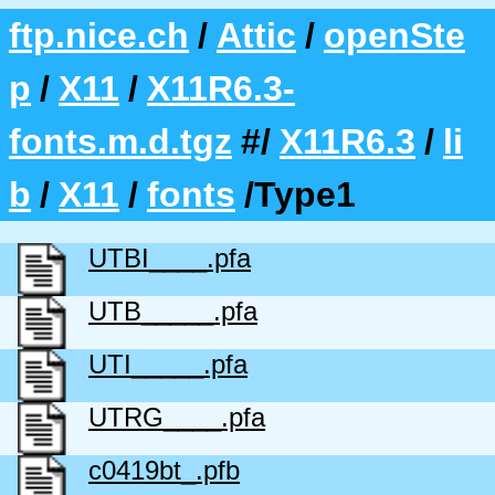
ftp.nice.ch
/
Attic
/
openSte
p
/
X11
/
X11R6.3-
fonts.m.d.tgz
#/
X11R6.3
/
li
b
/
X11
/
fonts
/Type1
UTBI____.pfa
UTB_____.pfa
UTI_____.pfa
UTRG____.pfa
c0419bt_.pfb